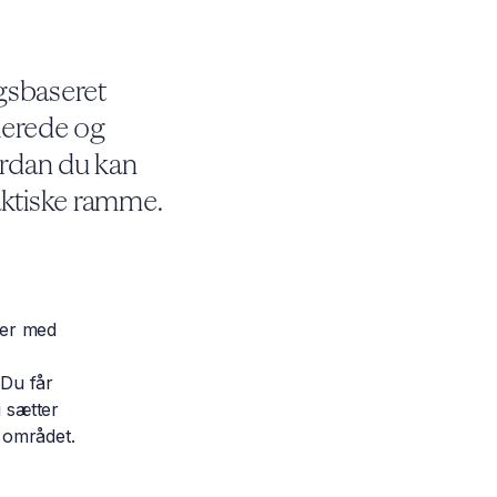
ngsbaseret
tierede og
ordan du kan
aktiske ramme.
ver med
 Du får
 sætter
 området.