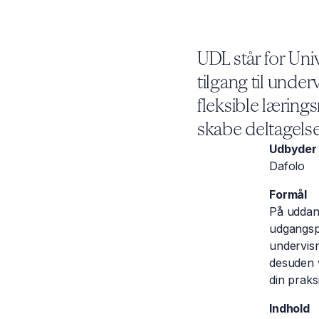
UDL står for Uni
tilgang til unde
fleksible læring
skabe deltagels
Udbyder
Dafolo
Formål
På uddann
udgangspu
undervisn
desuden v
din praks
Indhold