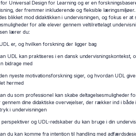
for Universal Design for Learning og er en forskningsbasere
visning, der fremmer inkluderende og fleksible læringsmiljøer
s blikket mod didaktikken i undervisningen, og fokus er at
esmuligheder for alle elever gennem veltilrettelagt undervisn
sen lærer du:
UDL er, og hvilken forskning der ligger bag
an UDL kan praktiseres i en dansk undervisningskontekst, 
an bidrage med
den nyeste motivationsforskning siger, og hvordan UDL give
det hermed
an du som professionel kan skabe deltagelsesmuligheder for
r gennem dine didaktiske overvejelser, der rækker ind i både 
tryk i undervisningen
e perspektiver og UDL-redskaber du kan bruge i din undervi
an du kan komme fra intention til handling med adfærdsdesi