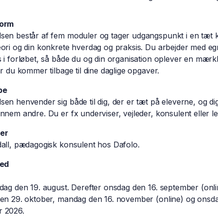
form
sen består af fem moduler og tager udgangspunkt i en tæt 
ori og din konkrete hverdag og praksis. Du arbejder med e
 i forløbet, så både du og din organisation oplever en mærk
år du kommer tilbage til dine daglige opgaver.
pe
en henvender sig både til dig, der er tæt på eleverne, og dig
nnem andre. Du er fx under­viser, vejleder, konsulent eller le
er
all, pædagogisk konsulent hos Dafolo.
ted
:
sdag den 19. august. Derefter onsdag den 16. september (onli
en 29. ­oktober, mandag den 16. november (online) og onsd
 2026.