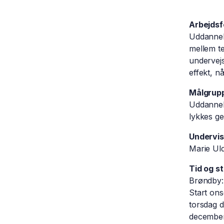
Arbejds
Uddannel
mellem te
undervejs
effekt, n
Målgrup
Uddannels
lykkes ge
Undervis
Marie Uld
Tid og s
Brøndby
S
tart on
torsdag d
december