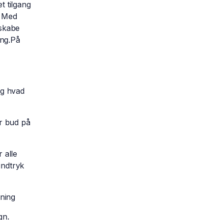
t tilgang
. Med
 skabe
ing.På
og hvad
r bud på
 alle
indtryk
sning
gn.