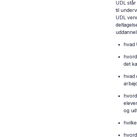
UDL står 
til under
UDL vende
deltagels
uddannel
hvad 
hvord
det k
hvad 
arbej
hvord
eleve
og ud
hvilk
hvord