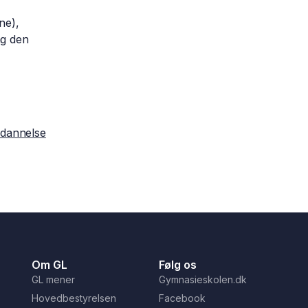
ne),
ag den
ddannelse
Om GL
Følg os
GL mener
Gymnasieskolen.dk
Hovedbestyrelsen
Facebook