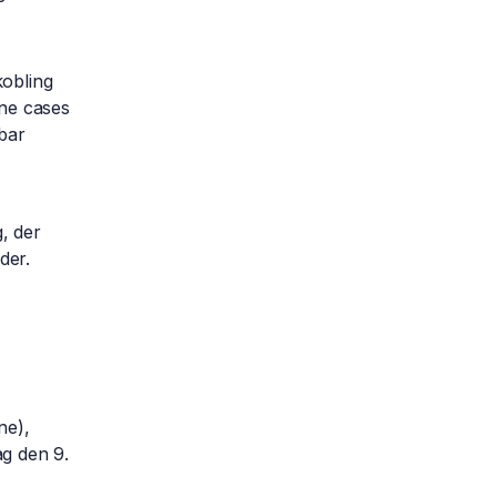
kobling
gne cases
bar
, der
der.
ne),
ag den 9.