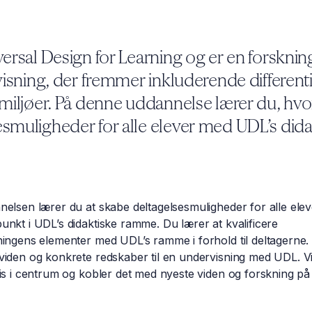
versal Design for Learning og er en forskni
rvisning, der fremmer inkluderende differen
smiljøer. På denne uddannelse lærer du, hv
esmuligheder for alle elever med UDL’s did
elsen lærer du at skabe deltagelsesmuligheder for alle ele
nkt i UDL’s didaktiske ramme. Du lærer at kvalificere
ingens elementer med UDL’s ramme i forhold til deltagerne.
iden og konkrete redskaber til en undervisning med UDL. Vi
is i centrum og kobler det med nyeste viden og forskning på