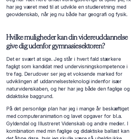
har jeg været med til at udvikle en studieretning med
geovidenskab, når jeg nu både har geografi og fysik.
Hvilke muligheder kan din videreuddannelse
give dig udenfor gymnasiesektoren?
Det er svært at sige. Jeg står i hvert fald stærkere
fagligt som kandidat med undervisningskompetence i
tre fag. Derudover ser jeg et voksende marked for
udviklingen af uddannelsesteknologi indenfor især
naturvidenskaben, og her har jeg både den faglige og
didaktiske baggrund.
På det personlige plan har jeg i mange år beskæftiget
med computeranimation og lavet opgaver for bl.a.
Gyldendal og Illustreret Videnskab og andre medier. I
kombination med min faglige og didaktiske ballast kan
det åbne døre, hvis jeg skulle være så uheldig ikke