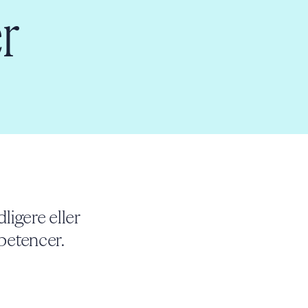
r
ligere eller
petencer.