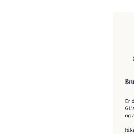
Bru
Er d
GL's
og a
Få k