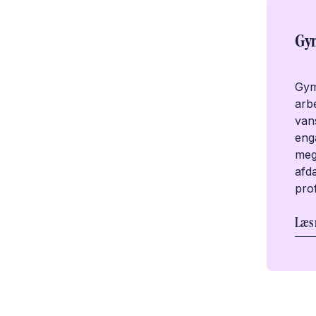
Gym
Gym
arbe
vans
eng
meg
afd
prof
Læs 