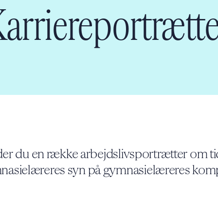
Karriereportrætte
der du en række arbejdslivsportrætter ​om tid
asielæreres syn på gymnasielæreres ​kom