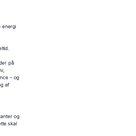
 energi
tid.
 der på
v,
ance – og
ng af
tanter og
te skal