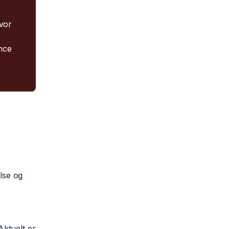
hvor
nce
lse og
Aktuelt er