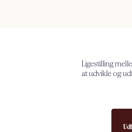
Ligestilling me
at udvikle og udf
Udf