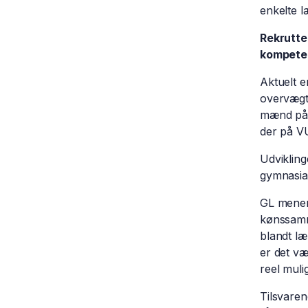
enkelte l
Rekrutter
kompetenc
Aktuelt e
overvægt
mænd på 
der på V
Udviklinge
gymnasia
GL mener
kønssamm
blandt læ
er det væ
reel muli
Tilsvare