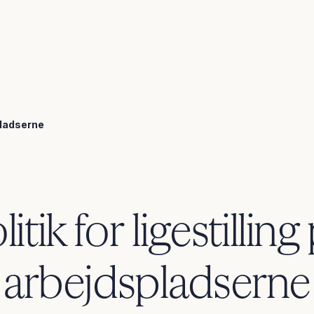
pladserne
litik for ligestilling
arbejdspladserne