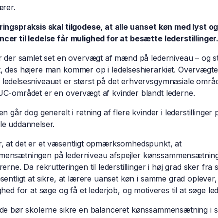
ærer.
ingspraksis skal tilgodese, at alle uanset køn med lyst o
er til ledelse får mulighed for at besætte lederstillinger
r der samlet set en overvægt af mænd på lederniveau – og s
, des højere man kommer op i ledelseshierarkiet. Overvægte
ledelsesniveauet er størst på det erhvervsgymnasiale områ
UC-området er en overvægt af kvinder blandt lederne.
n går dog generelt i retning af flere kvinder i lederstillinger 
le uddannelser.
, at det er et væsentligt opmærksomhedspunkt, at
ensætningen på lederniveau afspejler kønssammensætnin
rerne. Da rekrutteringen til lederstillinger i høj grad sker fra
sentligt at sikre, at lærere uanset køn i samme grad oplever,
ghed for at søge og få et lederjob, og motiveres til at søge le
nde bør skolerne sikre en balanceret kønssammensætning i 