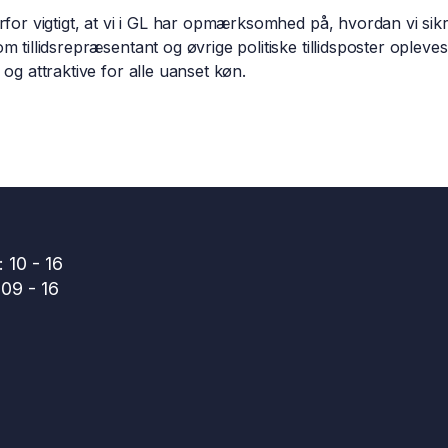
rfor vigtigt, at vi i GL har opmærksomhed på, hvordan vi sikr
m tillidsrepræsentant og øvrige politiske tillidsposter opleve
 og attraktive for alle uanset køn.
 10 - 16
09 - 16