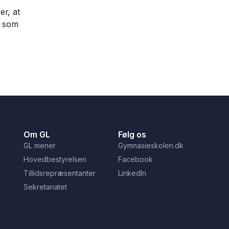
er, at
s som
Om GL
Følg os
GL mener
Gymnasieskolen.dk
Hovedbestyrelsen
Facebook
Tillidsrepræsentanter
LinkedIn
Sekretariatet