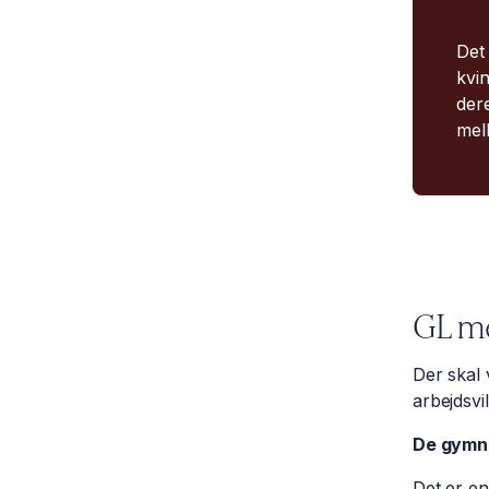
Det 
kvi
der
mell
GL m
Der skal 
arbejdsvil
De gymna
Det er en