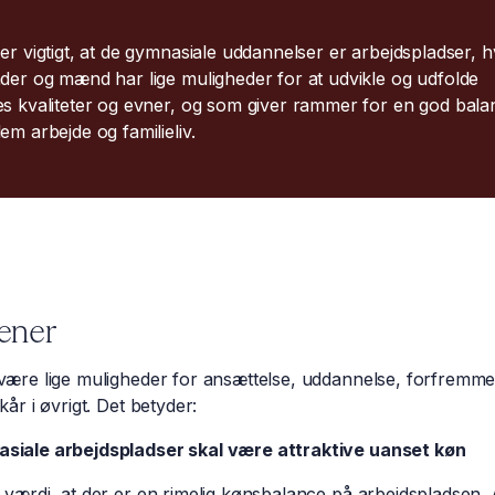
er vigtigt, at de gymnasiale uddannelser er arbejdspladser, 
nder og mænd har lige muligheder for at udvikle og udfolde
es kvaliteter og evner, og som giver rammer for en god bala
em arbejde og familieliv.
ener
være lige muligheder for ansættelse, uddannelse, forfremme
kår i øvrigt. Det betyder:
siale arbejdspladser skal være attraktive uanset køn
 værdi, at der er en rimelig kønsbalance på arbejdspladsen. 