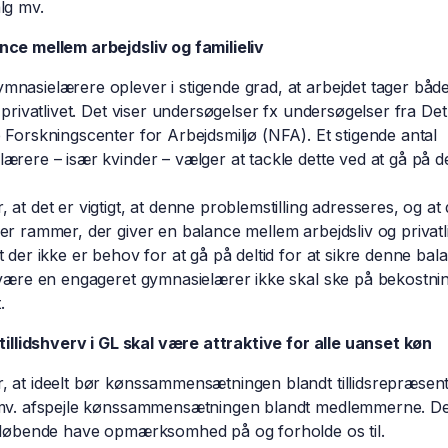
lg mv.
ce mellem arbejdsliv og familieliv
nasielærere oplever i stigende grad, at arbejdet tager både
a privatlivet. Det viser undersøgelser fx undersøgelser fra Det
 Forskningscenter for Arbejdsmiljø (NFA). Et stigende antal
ærere – især kvinder – vælger at tackle dette ved at gå på del
 at det er vigtigt, at denne problemstilling adresseres, og at
er rammer, der giver en balance mellem arbejdsliv og privatli
t der ikke er behov for at gå på deltid for at sikre denne bal
 være en engageret gymnasielærer ikke skal ske på bekostni
.
 tillidshverv i GL skal være attraktive for alle uanset køn
 at ideelt bør kønssammensætningen blandt tillidsrepræsen
 mv. afspejle kønssammensætningen blandt medlemmerne. Det
r løbende have opmærksomhed på og forholde os til.