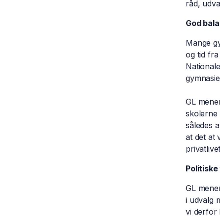
råd, udva
God balan
Mange gym
og tid fr
Nationale
gymnasiel
GL mener,
skolerne 
således a
at det at
privatlivet
Politiske
GL mener,
i udvalg
vi derfo