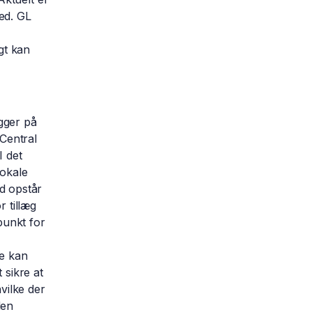
ed. GL
gt kan
igger på
 Central
I det
lokale
d opstår
 tillæg
punkt for
te kan
 sikre at
vilke der
den