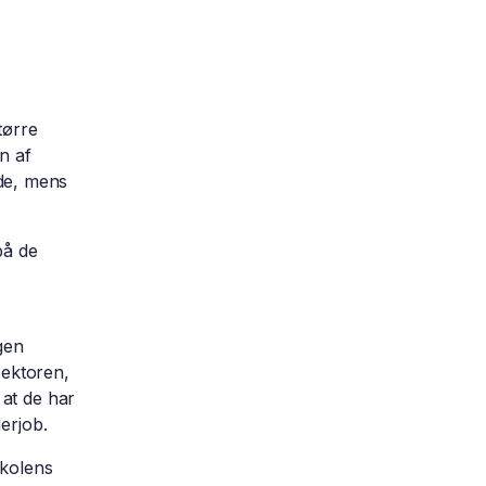
g
.
tørre
n af
de, mens
på de
gen
 sektoren,
 at de har
derjob.
skolens