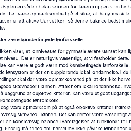
andsplan en sådan balance inden for lærergruppen som helh
t der bør være opmærksomhed på at sikre, at de gymnasiale
adser er attraktive Uanset køn, så denne balance bedst muli
es.
kke være kønsbetingede lønforskelle
tikken viser, at lønniveauet for gymnasielærere uanset køn l
t niveau. Det er naturligvis væsentligt, at vi fastholder dette.
se kan være et godt værn mod kønsbetingede lønforskelle. 
 lønsystem er der en supplerende lokal løndannelse. I de 
ndlinger skal der være opmærksomhed på, at der ikke herve
gede skævheder i lønnen. Aftaler om lokal løndannelse, hvor
å baggrund af objektive kriterier, kan være et godt udgangs
kønsbetingede lønforskelle.
dog være opmærksom på at også objektive kriterier indirek
mæssig skævhed i lønnen. Det kan derfor være væsentligt at
er en kønsmæssig balance i varetagelsen af funktioner for h
æg. Endelig må frihed ifm. barsel mv. ikke påvirke lønnen for 