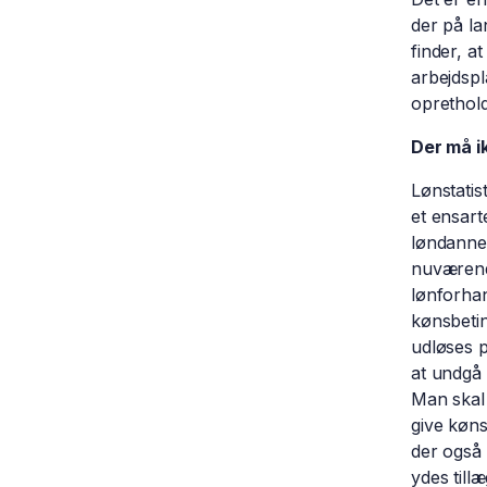
der på l
finder, a
arbejdspl
oprethold
Der må i
Lønstatis
et ensarte
løndannel
nuværende
lønforha
kønsbetin
udløses p
at undgå 
Man skal 
give køns
der også 
ydes till