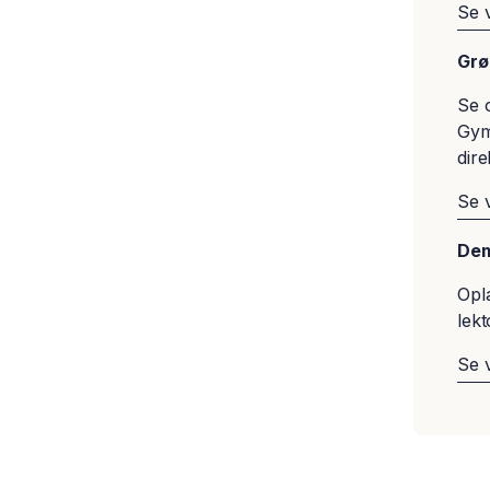
Se 
​Gr
Se 
Gymn
dir
Se 
Dem
Opl
lekt
Se 