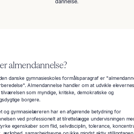
dannelse.
er almendannelse?
​​​​​​​​​​​​​Kernen i den danske gymnasieskoles formålsparagraf er "almenda
rberedelse". Almendannelse handler om at udvikle elevernes 
i tilværelsen som myndige, kritiske, demokratiske og
gsdygtige borgere.
t og gymnasielæreren har en afgørende betydning for
elsen ved professionelt at tilrettelægge undervisningen med
tyrke egenskaber som flid, selvdisciplin, tolerance, koncentr
et, ærlighed, samarbejdsevne og ikke mindst aktiv stillingtagen