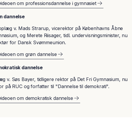
videoen om professionsdannelse i gymnasiet
øn dannelse
oplæg v. Mads Strarup, vicerektor på Københavns Åbne
asium, og Merete Riisager, tidl. undervisningsminister, nu
ektør for Dansk Svømmeunion.​
videoen om grøn dannelse
okratisk dannelse
æg v. Søs Bayer, tidligere rektor på Det Fri Gymnasium, nu
or på RUC og forfatter til "Dannelse til demokrati".​
videoen om demokratisk dannelse