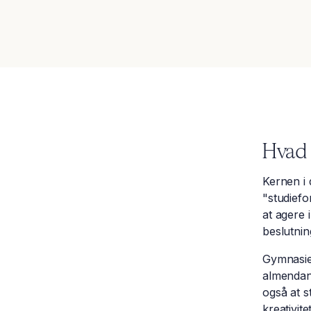
Hvad 
​​​​​​​​​​​
"studiefo
at agere 
beslutnin
Gymnasie
almendann
også at s
kreativit