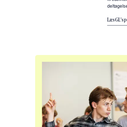
deltagels
Læs GL's 
Læs udgivelsen om almendannelse