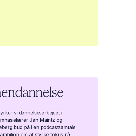
mendannelse
yrker vi dannelsesarbejdet i
ymnasielærer Jan Maintz og
eberg bud på i en podcastsamtale
 ambition om at styrke fokus på