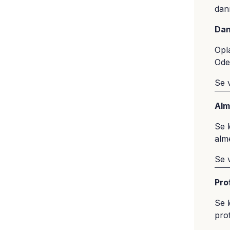
dan
Dan
Opl
Ode
Se 
Alm
Se 
alm
Se 
​​​P
Se 
prof