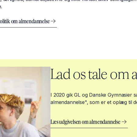
e.
politik om almendannelse
Lad os tale om
I 2020 gik GL og Danske Gymnasier 
almendannelse", som er et oplæg til d
Læs udgivelsen om almendannelse